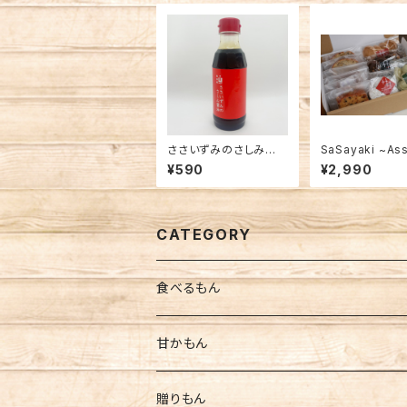
ささいずみのさしみ醤
SaSayaki ~Ass
油
d baked swee
¥590
¥2,990
CATEGORY
食べるもん
お魚
甘かもん
活き造り
お寿司
バースデーケーキ
贈りもん