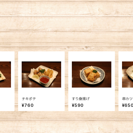
チキポテ
すり身揚げ
串カツ
¥760
¥590
¥65