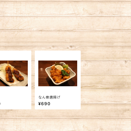
なん骨唐揚げ
0
¥690