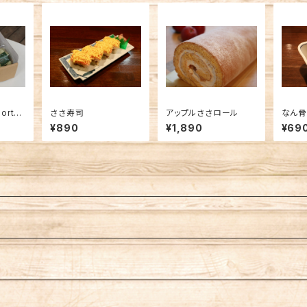
orte
ささ寿司
アップルささロール
なん
ts~
¥890
¥1,890
¥69